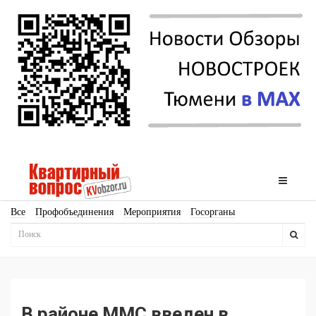
Все
Профобъединения
Мероприятия
Госорганы
Новостройки
Ипотека
Аналитика
Мнение
Рейтинг
Законодательство
Госпрограммы
Кадры
Инфраструктура
Благоустройство
Архитектура
Стройматериалы
Соцкультбыт
КРТ
ЖКХ
Земля
ИЖС
Торги
Бизнес-квадраты
Аренда
В районе ММС введен в