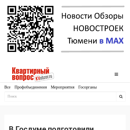
Все
Профобъединения
Мероприятия
Госорганы
Новостройки
Ипотека
Аналитика
Мнение
Рейтинг
Законодательство
Госпрограммы
Кадры
Инфраструктура
Благоустройство
Архитектура
Стройматериалы
Соцкультбыт
КРТ
ЖКХ
Земля
ИЖС
Торги
Бизнес-квадраты
Аренда
В Госдуме подготовили