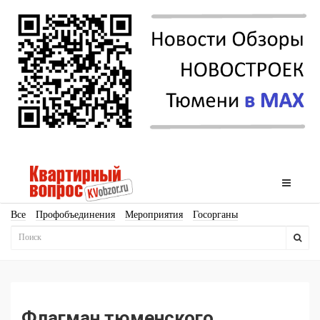
Все
Профобъединения
Мероприятия
Госорганы
Новостройки
Ипотека
Аналитика
Мнение
Рейтинг
Законодательство
Госпрограммы
Кадры
Инфраструктура
Благоустройство
Архитектура
Стройматериалы
Соцкультбыт
КРТ
ЖКХ
Земля
ИЖС
Торги
Бизнес-квадраты
Аренда
Флагман тюменского