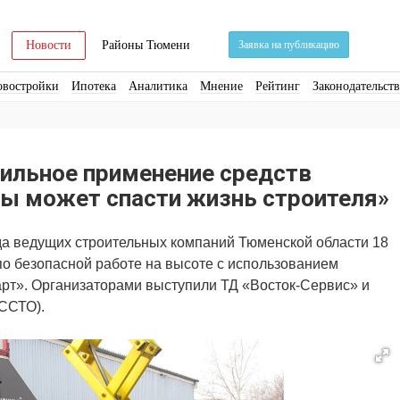
Новости
Районы Тюмени
Заявка на публикацию
овостройки
Ипотека
Аналитика
Мнение
Рейтинг
Законодательст
ра
Стройматериалы
Соцкультбыт
КРТ
ЖКХ
Земля
ИЖС
Торги
вильное применение средств
ы может спасти жизнь строителя»
да ведущих строительных компаний Тюменской области 18
по безопасной работе на высоте с использованием
рт». Организаторами выступили ТД «Восток-Сервис» и
(ССТО).