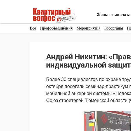
Жилые комплексы
Все
Профобъединения
Мероприятия
Госорганы
Н
Кадры
Инфраструктура
Благоустройство
Архитекту
Аренда
Продвижение
Поздравляем
Андрей Никитин: «Пра
Ещё
индивидуальной защит
Более 30 специалистов по охране тру
октября посетили семинар-практикум 
мобильной анкерной системы «Новока
Союз строителей Тюменской области 