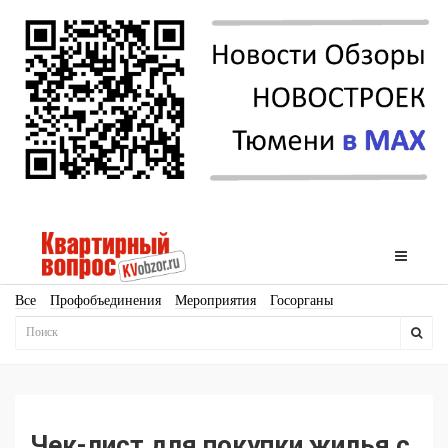
Все
Профобъединения
Мероприятия
Госорганы
Новостройки
Ипотека
Аналитика
Мнение
Рейтинг
Законодательство
Госпрограммы
Кадры
Инфраструктура
Благоустройство
Архитектура
Стройматериалы
Соцкультбыт
КРТ
ЖКХ
Земля
ИЖС
Торги
Бизнес-квадраты
Аренда
Чек-лист для покупки жилья с