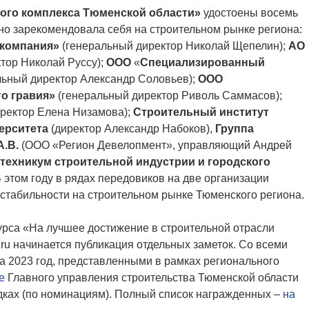
ого комплекса Тюменской области»
удостоены восемь
чно зарекомендовала себя на строительном рынке региона:
 компания»
(генеральный директор Николай Щепелин);
АО
тор Николай Руссу);
ООО
«
Специализированный
льный директор Александр Соловьев);
ООО
о гравия»
(генеральный директор Риволь Саммасов);
ректор Елена Низамова);
Строительный институт
ерситета
(директор Александр Набоков),
Группа
А.В.
(ООО «Регион Девелопмент», управляющий Андрей
техникум строительной индустрии и городского
 этом году в рядах передовиков на две организации
 стабильности на строительном рынке Тюменского региона.
курса «На лучшее достижение в строительной отрасли
ru начинается публикация отдельных заметок. Со всеми
а 2023 год, представленными в рамках регионального
е
Главного управления строительства Тюменской области
ках (по номинациям). Полный список награжденных –
на