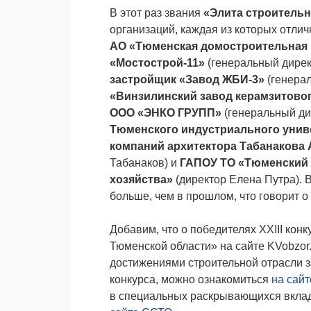
В этот раз звания
«Элита строительн
организаций, каждая из которых отли
АО «Тюменская домостроительная
«Мостострой-11»
(генеральный дирек
застройщик «Завод ЖБИ-3»
(генера
«Винзилинский завод керамзитовог
ООО «ЭНКО ГРУПП»
(генеральный ди
Тюменского индустриального унив
компаний архитектора Табанакова 
Табанаков) и
ГАПОУ ТО «Тюменский 
хозяйства»
(директор Елена Путра). В
больше, чем в прошлом, что говорит о
Добавим, что о победителях XXIII кон
Тюменской области» на сайте KVobzor.
достижениями строительной отрасли з
конкурса, можно ознакомиться
на сайт
в специальных раскрывающихся вклад