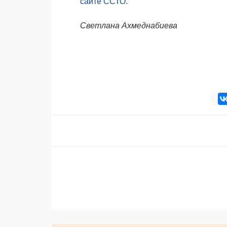
сайте ССТО
.
Светлана Ахмеднабиева