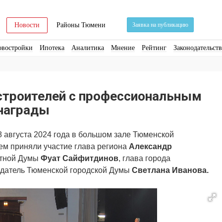
Новости
Районы Тюмени
Заявка на публикацию
овостройки
Ипотека
Аналитика
Мнение
Рейтинг
Законодательст
ра
Стройматериалы
Соцкультбыт
КРТ
ЖКХ
Земля
ИЖС
Торги
строителей с профессиональным
 награды
 августа 2024 года в большом зале Тюменской
ем приняли участие глава региона
Александр
стной Думы
Фуат Сайфитдинов
, глава города
едатель Тюменской городской
Думы
Светлана Иванова.