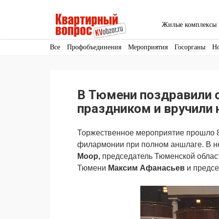
Жилые комплексы
Все
Профобъединения
Мероприятия
Госорганы
Н
Кадры
Инфраструктура
Благоустройство
Архитекту
Аренда
Продвижение
Поздравляем
В Тюмени поздравили 
Ещё
праздником и вручили
Торжественное мероприятие прошло 8
филармонии при полном аншлаге. В н
Моор,
председатель Тюменской обла
Тюмени
Максим Афанасьев
и предс