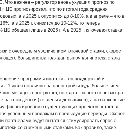
Б. Что важнее – регулятор вновь ухудшил прогноз по
 г. ЦБ прогнозировал, что по итогам года средняя
довых, а в 2025 г. опустится до 8-10%, а в апреле – что в
16%, а в 2025 г. снизится до 10-12%, то теперь
 ЦБ обещает лишь в 2026 г. А в 2025 г. ключевая ставка
язи с очередным увеличением ключевой ставки, скорее
вляющего большинства граждан рыночная ипотека стала
.
авершение программы ипотеки с господдержкой и
и с 1 июля повлияют на новостройки куда больше, чем
шие месяцы спрос рухнет, но ждать скорого пересмотра
е на свои деньги (т.е. деньги дольщиков), а на банковские
ному финансированию существующих проектов остается
даря успешным продажам в предыдущие периоды. Скорее
ми-партнерами будут пытаться стимулировать спрос с
потеки со сниженными ставками. Как правило, такие