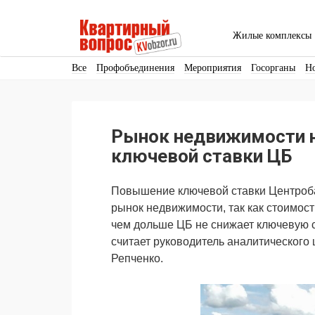
Жилые комплексы
Все
Профобъединения
Мероприятия
Госорганы
Н
Кадры
Инфраструктура
Благоустройство
Архитекту
Аренда
Продвижение
Поздравляем
Рынок недвижимости н
Ещё
ключевой ставки ЦБ
Повышение ключевой ставки Центроба
рынок недвижимости, так как стоимост
чем дольше ЦБ не снижает ключевую ст
считает руководитель аналитическог
Репченко.