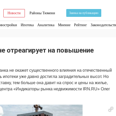
Новости
Районы Тюмени
Заявка на публикацию
овостройки
Ипотека
Аналитика
Мнение
Рейтинг
Законодательст
ра
Стройматериалы
Соцкультбыт
КРТ
ЖКХ
Земля
ИЖС
Торги
е отреагирует на повышение
нка не окажет существенного влияния на отечественный
ь ипотеки уже давно достигла заградительных высот. Но
авку, тем больше она давит на спрос и цены на жилье,
о центра «Индикаторы рынка недвижимости IRN.RU» Олег