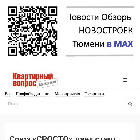
Все
Профобъединения
Мероприятия
Госорганы
Новостройки
Ипотека
Аналитика
Мнение
Рейтинг
Законодательство
Госпрограммы
Кадры
Инфраструктура
Благоустройство
Архитектура
Стройматериалы
Соцкультбыт
КРТ
ЖКХ
Земля
ИЖС
Торги
Бизнес-квадраты
Аренда
Союз «СРОСТО» дает старт