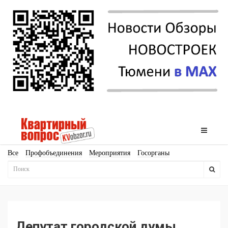
Все
Профобъединения
Мероприятия
Госорганы
Новостройки
Ипотека
Аналитика
Мнение
Рейтинг
Законодательство
Госпрограммы
Кадры
Инфраструктура
Благоустройство
Архитектура
Стройматериалы
Соцкультбыт
КРТ
ЖКХ
Земля
ИЖС
Торги
Бизнес-квадраты
Аренда
Депутат городской думы