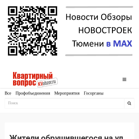
Все
Профобъединения
Мероприятия
Госорганы
Новостройки
Ипотека
Аналитика
Мнение
Рейтинг
Законодательство
Госпрограммы
Кадры
Инфраструктура
Благоустройство
Архитектура
Стройматериалы
Соцкультбыт
КРТ
ЖКХ
Земля
ИЖС
Торги
Бизнес-квадраты
Аренда
Жители обрушившегося на ул.