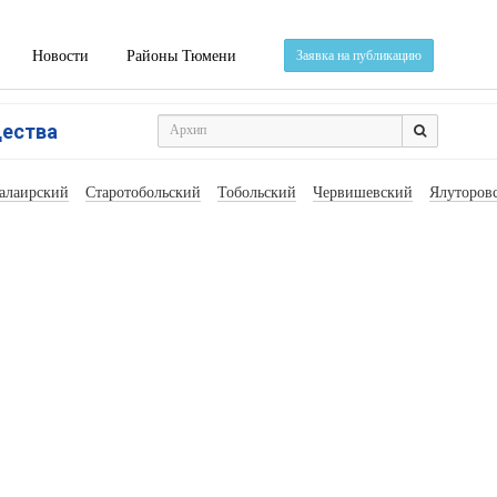
Новости
Районы Тюмени
Заявка на публикацию
щества
алаирский
Старотобольский
Тобольский
Червишевский
Ялуторов