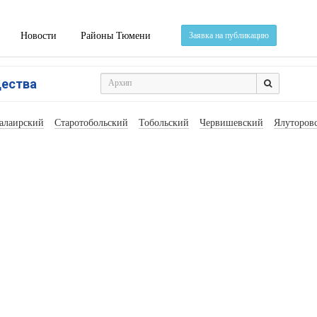
Новости
Районы Тюмени
Заявка на публикацию
щества
алаирский
Старотобольский
Тобольский
Червишевский
Ялуторов