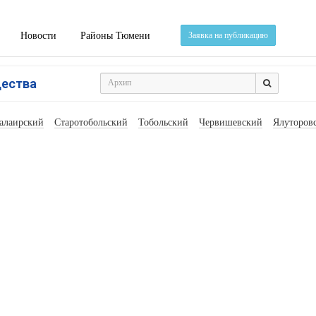
Новости
Районы Тюмени
Заявка на публикацию
щества
алаирский
Старотобольский
Тобольский
Червишевский
Ялуторов