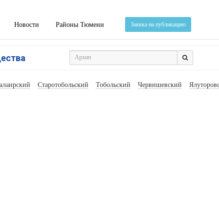
Новости
Районы Тюмени
Заявка на публикацию
щества
алаирский
Старотобольский
Тобольский
Червишевский
Ялуторов