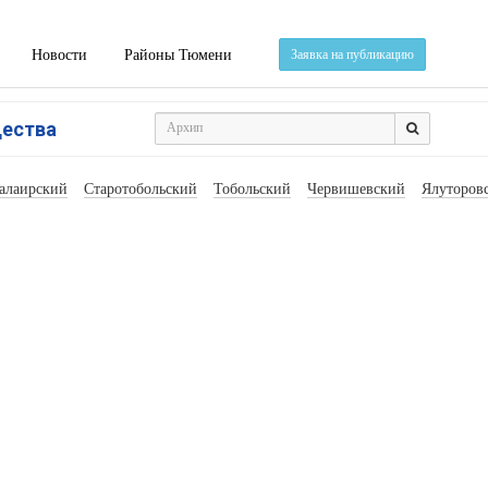
Новости
Районы Тюмени
Заявка на публикацию
щества
алаирский
Старотобольский
Тобольский
Червишевский
Ялуторов