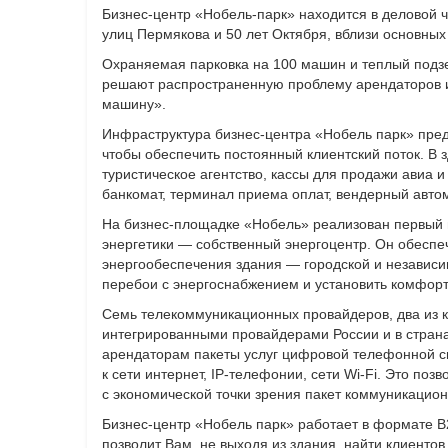
Бизнес-центр «Нобель-парк» находится в деловой ч
улиц Пермякова и 50 лет Октября, вблизи основных
Охраняемая парковка на 100 машин и теплый подз
решают распространенную проблему арендаторов и 
машину».
Инфраструктура бизнес-центра «Нобель парк» пред
чтобы обеспечить постоянный клиентский поток. В 
туристическое агентство, кассы для продажи авиа 
банкомат, терминал приема оплат, вендерный автом
На бизнес-площадке «Нобель» реализован первый
энергетики — собственный энергоцентр. Он обеспе
энергообеспечения здания — городской и независи
перебои с энергоснабжением и установить комфор
Семь телекоммуникационных провайдеров, два из 
интегрированными провайдерами России и в стран
арендаторам пакеты услуг цифровой телефонной св
к сети интернет, IP-телефонии, сети Wi-Fi. Это по
с экономической точки зрения пакет коммуникацион
Бизнес-центр «Нобель парк» работает в формате B2
позволит Вам, не выходя из здания, найти клиентов