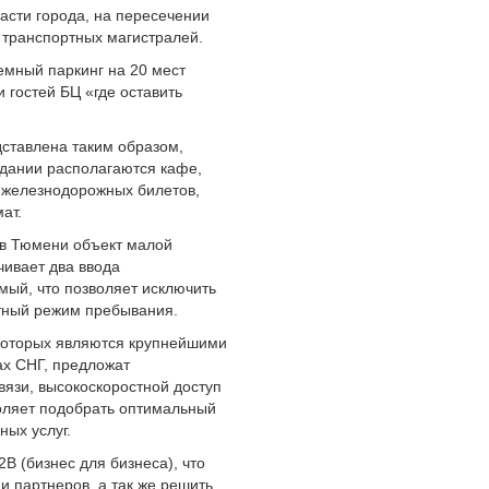
асти города, на пересечении
 транспортных магистралей.
емный паркинг на 20 мест
гостей БЦ «где оставить
ставлена таким образом,
здании располагаются кафе,
и железнодорожных билетов,
ат.
 в Тюмени объект малой
чивает два ввода
мый, что позволяет исключить
тный режим пребывания.
которых являются крупнейшими
ах СНГ, предложат
язи, высокоскоростной доступ
зволяет подобрать оптимальный
ных услуг.
B (бизнес для бизнеса), что
 и партнеров, а так же решить