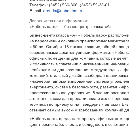
Телефон: (3452) 566-366, (3452) 59-38-01
E-mail:
arenda@nobel-tmn.ru
Дополнительная информация:
«Нобель парк» — бизнес-центр класса «А»
Бизнес-центр класса «А» «Нобель парк» расположен
на пересечении основных транспортных магистра
и 50 лет Октября. 15-этажное здание, общей площа
современными архитектурными формами. «Нобель 
офисных помещений для компаний, которые ценят 
и солидность в сочетании с инженерными инноваци
необходимым для размещения международных, фе
компаний: стильный дизайн, свободная планировк
инженерия, автоматизированная система управлен
энергоцентр, система безопасности, развитая инфра
профессиональное управление. В здании располага
агентство, кассы для продажи авиа и железнодорож
терминал по приему оплат, вендерный автомат. Би
отвечает самым высоким требованиям компаний дл
«Нобель парк» предлагает аренду офисных помеще
ценят респектабельность и солидность в сочетани