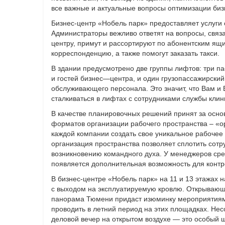
все важные и актуальные вопросы оптимизации биз
Бизнес-центр «Нобель парк» предоставляет услуги 
Администраторы вежливо ответят на вопросы, связа
центру, примут и рассортируют по абонентским я
корреспонденцию, а также помогут заказать такси.
В здании предусмотрено две группы лифтов: три п
и гостей бизнес—центра, и один грузопассажирски
обслуживающего персонала. Это значит, что Вам и
сталкиваться в лифтах с сотрудниками службы клин
В качестве планировочных решений принят за осно
форматов организации рабочего пространства – «o
каждой компании создать свое уникальное рабочее
организация пространства позволяет сплотить сотр
возникновению командного духа. У менеджеров сре
появляется дополнительная возможность для контр
В бизнес-центре «Нобель парк» на 11 и 13 этажах
с выходом на эксплуатируемую кровлю. Открывающ
панорама Тюмени придаст изюминку мероприятиям
проводить в летний период на этих площадках. Не
деловой вечер на открытом воздухе — это особый ш