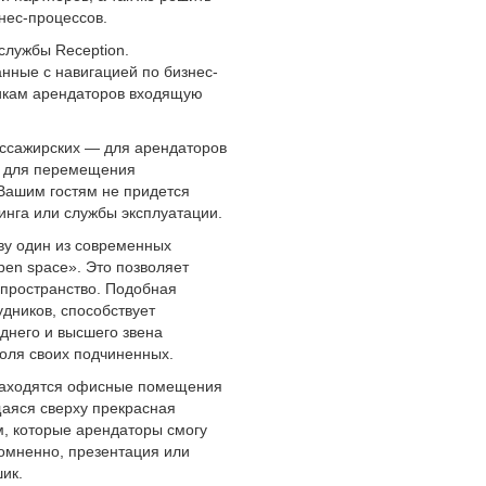
нес-процессов.
службы Reception.
нные с навигацией по бизнес-
щикам арендаторов входящую
ассажирских — для арендаторов
й для перемещения
 Вашим гостям не придется
инга или службы эксплуатации.
ву один из современных
pen space». Это позволяет
 пространство. Подобная
удников, способствует
днего и высшего звена
оля своих подчиненных.
 находятся офисные помещения
аяся сверху прекрасная
, которые арендаторы смогу
сомненно, презентация или
ик.