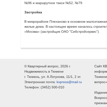
№96 и маршрутное такси №52, №79.
Застройка
В микрорайоне Плеханово в основном малоэтажная
жилые дома. В настоящее время началось строител
«Москва» (застройщик ОАО "Сибстройсервис").
©
Квартирный вопрос
, 2026 г.
Сайт КВ
Недвижимость в Тюмени
информ
г.
Тюмень
, ул.
А.Логунова, 11/1, 2 эт.
Тюмени,
Электронная почта:
kvpress@mail.ru
вопрос»
Телефон:
(3452) 500-010
Издание
Всеросс
признан