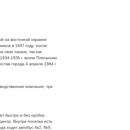
й на восточной окраине
икла в 1697 году, после
 свои пашни, так как
 1934-1935 г. возле Плеханово
став города 4 апреля 1984 г.
зводственная компания, три
ет быстро и без пробок
центр. Внутри поселка есть
юда ходит автобус №2, №9,