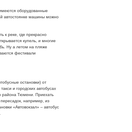
х имеются оборудованные
ой автостоянке машины можно
 к реке, где прекрасно
ткрывается купель, и многие
бь. Ну а летом на пляже
иваются фестивали
втобусные остановки) от
такси и городских автобусах
о района Тюмени. Приехать
 пересадок, например, из
ановки «Автовокзал» – автобус
.