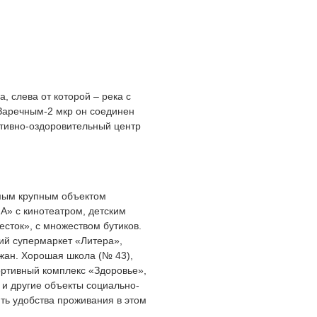
 слева от которой – река с
Заречным-2 мкр он соединен
ртивно-оздоровительный центр
мым крупным объектом
А» с кинотеатром, детским
сток», с множеством бутиков.
ий супермаркет «Литера»,
жан. Хорошая школа (№ 43),
ортивный комплекс «Здоровье»,
 и другие объекты социально-
ть удобства проживания в этом