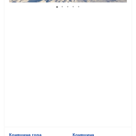
Коняшина гора
Коняшина