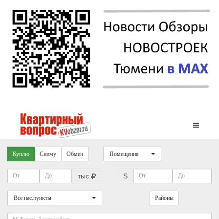
Куплю
Сниму
Обмен
Помещения
тыс.
S
Все нас.пункты
Районы