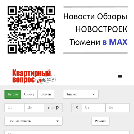
Куплю
Сниму
Обмен
Бизнес
тыс.
S
Все нас.пункты
Районы