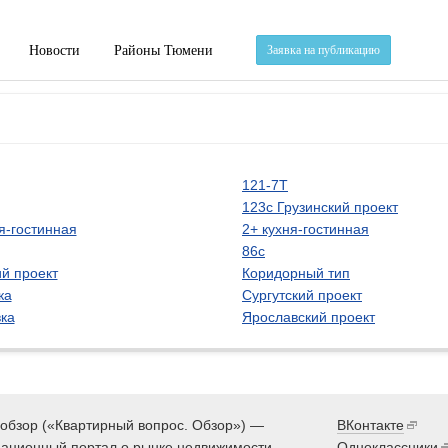
Новости
Районы Тюмени
Заявка на публикацию
121-7Т
123с Грузинский проект
я-гостинная
2+ кухня-гостинная
86с
й проект
Коридорный тип
ка
Сургутский проект
ка
Ярославский проект
обзор («Квартирный вопрос. Обзор») —
ВКонтакте
ационный портал о рынке недвижимости
Одноклассники