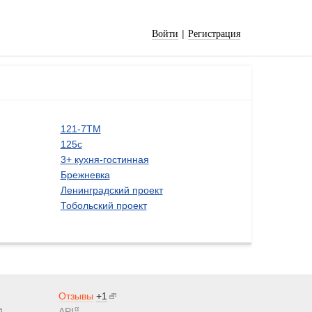
|
Войти
Регистрация
121-7ТМ
125с
3+ кухня-гостинная
Брежневка
Ленинградский проект
Тобольский проект
Отзывы
+1
α
API