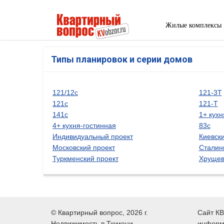
Жилые комплексы
Типы планировок и серии домов
121/12с
121-3Т
121с
121-Т
141с
1+ кухн
4+ кухня-гостинная
83с
Индивидуальный проект
Киевски
Московский проект
Сталин
Туркменский проект
Хрущев
©
Квартирный вопрос
, 2026 г.
Сайт КВ
Недвижимость в Тюмени
информ