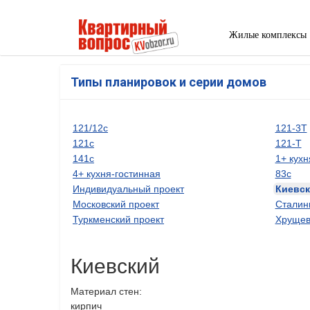
Жилые комплексы
Типы планировок и серии домов
121/12с
121-3Т
121с
121-Т
141с
1+ кухн
4+ кухня-гостинная
83с
Индивидуальный проект
Киевск
Московский проект
Сталин
Туркменский проект
Хрущев
Киевский
Материал стен:
кирпич