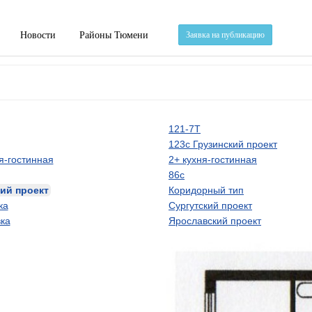
Новости
Районы Тюмени
Заявка на публикацию
121-7Т
123с Грузинский проект
я-гостинная
2+ кухня-гостинная
86с
ий проект
Коридорный тип
ка
Сургутский проект
ка
Ярославский проект