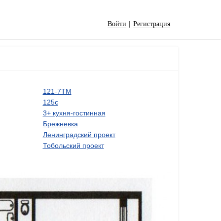
|
Войти
Регистрация
121-7ТМ
125с
3+ кухня-гостинная
Брежневка
Ленинградский проект
Тобольский проект