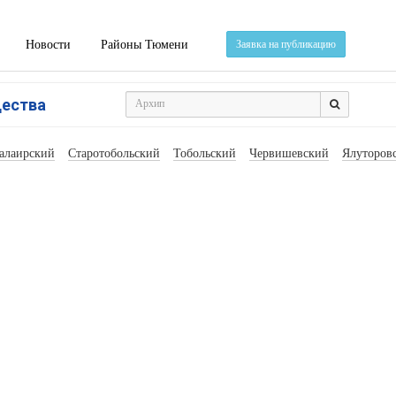
Новости
Районы Тюмени
Заявка на публикацию
щества
алаирский
Старотобольский
Тобольский
Червишевский
Ялуторов