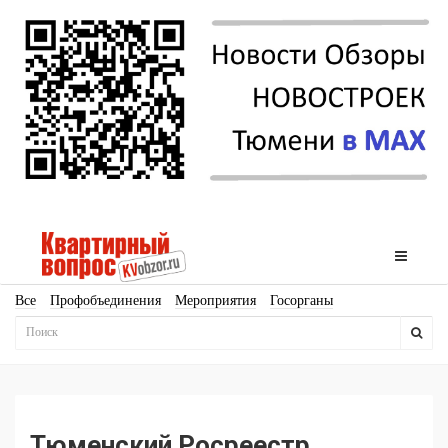
Все
Профобъединения
Мероприятия
Госорганы
Новостройки
Ипотека
Аналитика
Мнение
Рейтинг
Законодательство
Госпрограммы
Кадры
Инфраструктура
Благоустройство
Архитектура
Стройматериалы
Соцкультбыт
КРТ
ЖКХ
Земля
ИЖС
Торги
Бизнес-квадраты
Аренда
Тюменский Росреестр