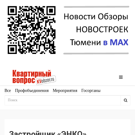
Все
Профобъединения
Мероприятия
Госорганы
Новостройки
Ипотека
Аналитика
Мнение
Рейтинг
Законодательство
Госпрограммы
Кадры
Инфраструктура
Благоустройство
Архитектура
Стройматериалы
Соцкультбыт
КРТ
ЖКХ
Земля
ИЖС
Торги
Бизнес-квадраты
Аренда
Застройщик «ЭНКО»