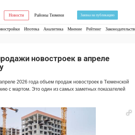
Новости
Районы Тюмени
Заявка на публикацию
овостройки
Ипотека
Аналитика
Мнение
Рейтинг
Законодательст
ра
Стройматериалы
Соцкультбыт
КРТ
ЖКХ
Земля
ИЖС
Торги
продажи новостроек в апреле
у
апреле 2026 года объем продаж новостроек в Тюменской
нию с мартом. Это один из самых заметных показателей