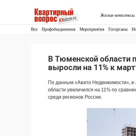
Жилые комплексы
Все
Профобъединения
Мероприятия
Госорганы
Н
Кадры
Инфраструктура
Благоустройство
Архитекту
Аренда
Продвижение
Поздравляем
В Тюменской области 
Ещё
выросли на 11% к март
По данным «Авито Недвижимости», в 
области увеличился на 11% по сравне
среди регионов России.