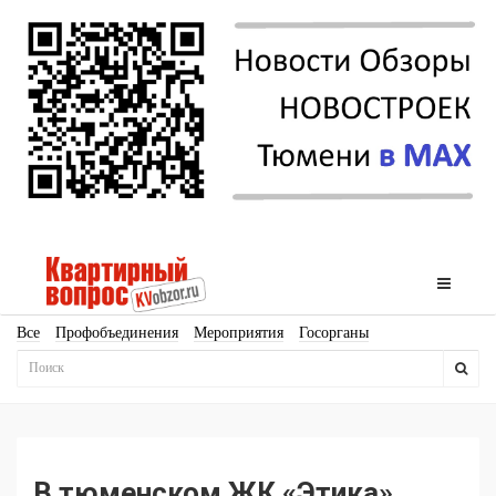
Все
Профобъединения
Мероприятия
Госорганы
Новостройки
Ипотека
Аналитика
Мнение
Рейтинг
Законодательство
Госпрограммы
Кадры
Инфраструктура
Благоустройство
Архитектура
Стройматериалы
Соцкультбыт
КРТ
ЖКХ
Земля
ИЖС
Торги
Бизнес-квадраты
Аренда
В тюменском ЖК «Этика»