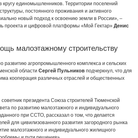
 в кругу единомышленников. Территории поселений
труктуры, постоянного проживания и активного
иально новый подход к освоению земли в России», –
ль проекта и цифровой платформы «Мой Гектар»
Денис
мощь малоэтажному строительству
по развитию агропромышленного комплекса и сельских
менской области
Сергей Пульников
подчеркнул, что для
дима кооперация различных отраслей и общественных
, советник президента Союза строителей Тюменской
овета по развитию малоэтажного и индивидуального
данного при ССТО, рассказал о том, что делается
лей для цивилизованного развития загородного рынка
витие малоэтажного и индивидуального жилищного
проблемы и пути решения».