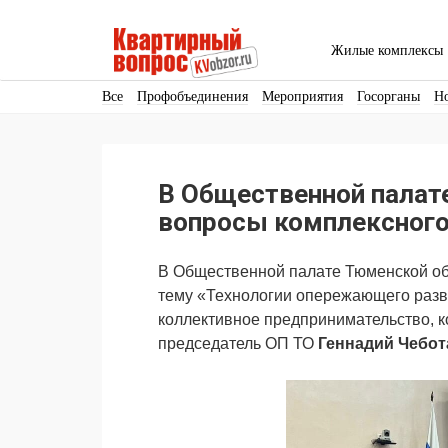
Жилые комплексы
Все
Профобъединения
Мероприятия
Госорганы
Н
Кадры
Инфраструктура
Благоустройство
Архитекту
Аренда
Продвижение
Поздравляем
В Общественной палат
Ещё
вопросы комплексного
В Общественной палате Тюменской обл
тему «Технологии опережающего разви
коллективное предпринимательство, 
председатель ОП ТО
Геннадий Чебот