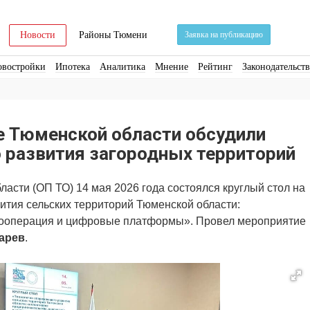
Новости
Районы Тюмени
Заявка на публикацию
овостройки
Ипотека
Аналитика
Мнение
Рейтинг
Законодательст
ра
Стройматериалы
Соцкультбыт
КРТ
ЖКХ
Земля
ИЖС
Торги
е Тюменской области обсудили
 развития загородных территорий
асти (ОП ТО) 14 мая 2026 года состоялся круглый стол на
тия сельских территорий Тюменской области:
кооперация и цифровые платформы». Провел мероприятие
арев
.