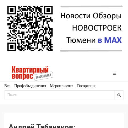
Все
Профобъединения
Мероприятия
Госорганы
Новостройки
Ипотека
Аналитика
Мнение
Рейтинг
Законодательство
Госпрограммы
Кадры
Инфраструктура
Благоустройство
Архитектура
Стройматериалы
Соцкультбыт
КРТ
ЖКХ
Земля
ИЖС
Торги
Бизнес-квадраты
Аренда
Андрей Табанаков: