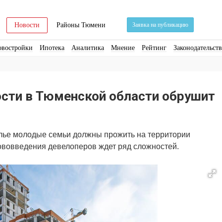
Новости
Районы Тюмени
Заявка на публикацию
овостройки
Ипотека
Аналитика
Мнение
Рейтинг
Законодательст
ра
Стройматериалы
Соцкультбыт
КРТ
ЖКХ
Земля
ИЖС
Торги
ости в Тюменской области обрушит
илье молодые семьи должны прожить на территории
 нововведения девелоперов ждет ряд сложностей.