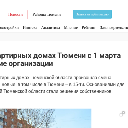
Новости
Районы Тюмени
Заявка на публикацию
овостройки
Ипотека
Аналитика
Мнение
Рейтинг
Законодательст
ра
Стройматериалы
Соцкультбыт
КРТ
ЖКХ
Земля
ИЖС
Торги
артирных домах Тюмени с 1 марта
е организации
артирных домах Тюменской области произошла смена
новые, в том числе в Тюмени – в 15-ти. Основаниями для
й Тюменской области стали решения собственников,