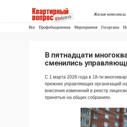
Жилые комплексы
Все
Профобъединения
Мероприятия
Госорганы
Н
Кадры
Инфраструктура
Благоустройство
Архитекту
Аренда
Продвижение
Поздравляем
В пятнадцати многокв
Ещё
сменились управляющи
С 1 марта 2026 года в 18-ти многокв
прежних управляющих организаций на 
внесения изменений в реестр лицензи
принятые на общих собраниях.