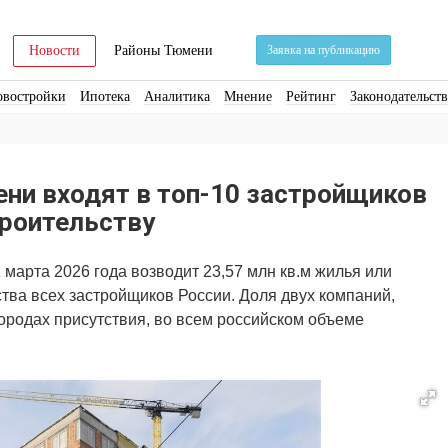
Новости
Районы Тюмени
Заявка на публикацию
овостройки
Ипотека
Аналитика
Мнение
Рейтинг
Законодательст
ра
Стройматериалы
Соцкультбыт
КРТ
ЖКХ
Земля
ИЖС
Торги
ни входят в топ-10 застройщиков
троительству
марта 2026 года возводит 23,57 млн кв.м жилья или
ства всех застройщиков России. Доля двух компаний,
городах присутствия, во всем российском объеме