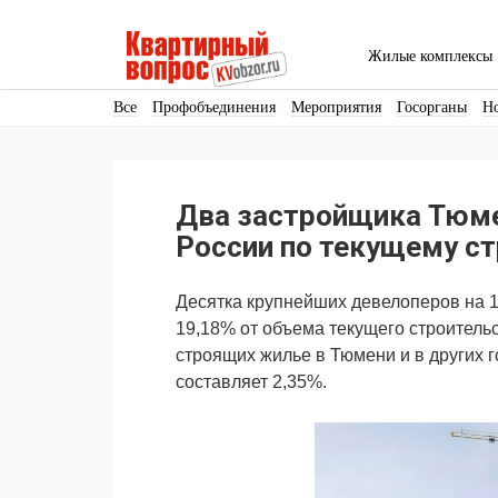
Жилые комплексы
Все
Профобъединения
Мероприятия
Госорганы
Н
Кадры
Инфраструктура
Благоустройство
Архитекту
Аренда
Продвижение
Поздравляем
Два застройщика Тюме
Ещё
России по текущему с
Десятка крупнейших девелоперов на 1 
19,18% от объема текущего строитель
строящих жилье в Тюмени и в других 
составляет 2,35%.