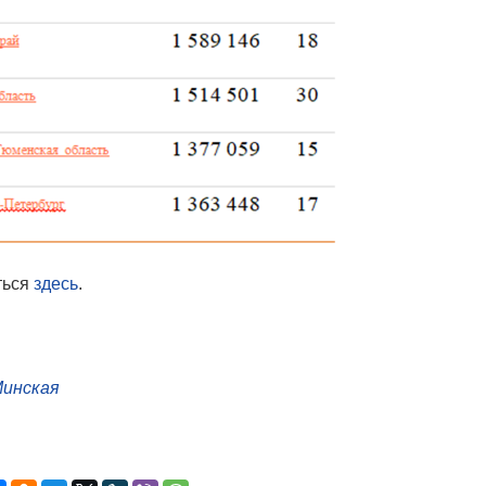
ться
здесь
.
Минская