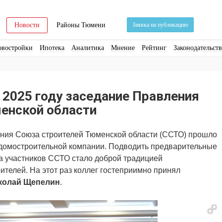
Новости
Районы Тюмени
Заявка на публикацию
овостройки
Ипотека
Аналитика
Мнение
Рейтинг
Законодательст
ра
Стройматериалы
Соцкультбыт
КРТ
ЖКХ
Земля
ИЖС
Торги
 2025 году заседание Правления
енской области
ния Союза строителей Тюменской области (ССТО) прошло
 домостроительной компании. Подводить предварительные
сла участников ССТО стало доброй традицией
телей. На этот раз коллег гостеприимно принял
колай Щепелин
.