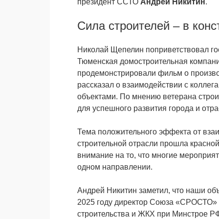
президент ССТО
Андрей Никитин
.
Сила строителей – в кон
Николай Щепелин поприветствовал гост
Тюменская домостроительная компания
продемонстрировали фильм о произво
рассказал о взаимодействии с коллег
объектами. По мнению ветерана строи
для успешного развития города и отра
Тема положительного эффекта от вза
строительной отрасли прошла красной
внимание на то, что многие меропри
одном направлении.
Андрей Никитин заметил, что наши об
2025 году директор Союза «СРОСТО» 
строительства и ЖКХ при Минстрое РФ