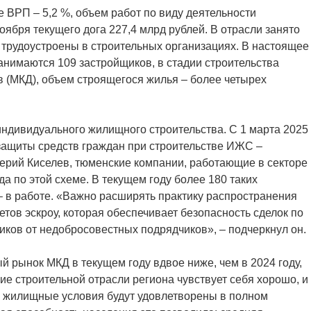
е ВРП – 5,2 %, объем работ по виду деятельности
оября текущего дога 227,4 млрд рублей. В отрасли занято
с. трудоустроены в строительных организациях. В настоящее
нимаются 109 застройщиков, в стадии строительства
 (МКД), объем строящегося жилья – более четырех
индивидуального жилищного строительства. С 1 марта 2025
защиты средств граждан при строительстве ИЖС –
лерий Киселев, тюменские компании, работающие в секторе
 по этой схеме. В текущем году более 180 таких
– в работе. «Важно расширять практику распространения
тов эскроу, которая обеспечивает безопасность сделок по
иков от недобросовестных подрядчиков», – подчеркнул он.
 рынок МКД в текущем году вдвое ниже, чем в 2024 году,
ние строительной отрасли региона чувствует себя хорошо, и
 жилищные условия будут удовлетворены в полном