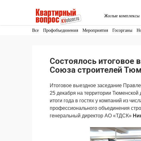
Жилые комплексы
Все
Профобъединения
Мероприятия
Госорганы
Н
Кадры
Инфраструктура
Благоустройство
Архитекту
Аренда
Продвижение
Поздравляем
Состоялось итоговое в
Ещё
Союза строителей Тюм
Итоговое выездное заседание Правле
25 декабря на территории Тюменской
итоги года в гостях у компаний из чи
профессионального объединения строи
генеральный директор АО «ТДСК»
Ни