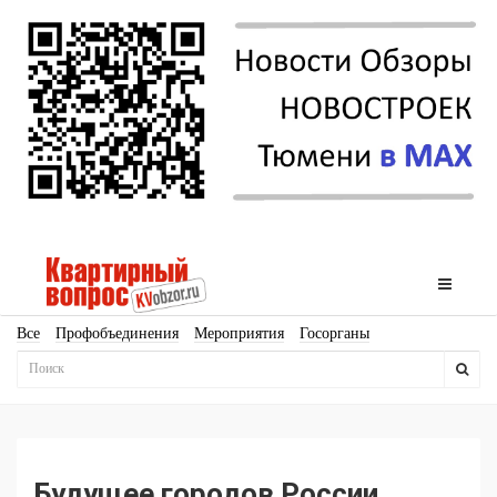
Все
Профобъединения
Мероприятия
Госорганы
Новостройки
Ипотека
Аналитика
Мнение
Рейтинг
Законодательство
Госпрограммы
Кадры
Инфраструктура
Благоустройство
Архитектура
Стройматериалы
Соцкультбыт
КРТ
ЖКХ
Земля
ИЖС
Торги
Бизнес-квадраты
Аренда
Будущее городов России