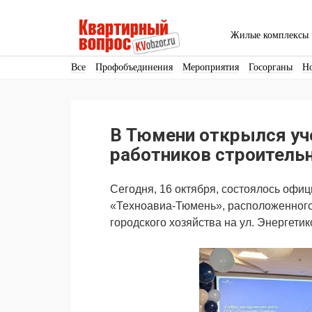
Жилые комплексы
Все
Профобъединения
Мероприятия
Госорганы
Н
Кадры
Инфраструктура
Благоустройство
Архитекту
Аренда
Продвижение
Поздравляем
В Тюмени открылся уч
Ещё
работников строитель
Сегодня, 16 октября, состоялось
офиц
«Техноавиа-Тюмень», расположенног
городского хозяйства
на ул. Энергетик