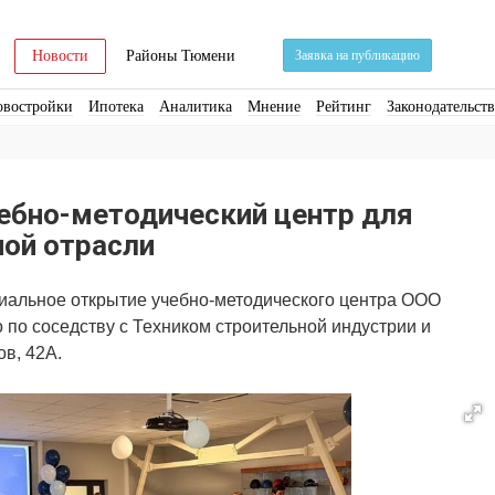
Новости
Районы Тюмени
Заявка на публикацию
овостройки
Ипотека
Аналитика
Мнение
Рейтинг
Законодательст
ра
Стройматериалы
Соцкультбыт
КРТ
ЖКХ
Земля
ИЖС
Торги
ебно-методический центр для
ной отрасли
иальное открытие учебно-методического центра
ООО
о
по соседству с Техником строительной индустрии и
ов, 42А.