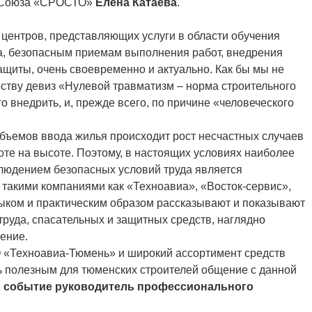
 Союза «СРОСТО»
Елена Катаева
.
 центров, представляющих услуги в области обучения
а, безопасным приемам выполнения работ, внедрения
щиты, очень своевременно и актуально. Как бы мы не
ству девиз «Нулевой травматизм – норма строительного
о внедрить, и, прежде всего, по причине «человеческого
бъемов ввода жилья происходит рост несчастных случаев
оте на высоте. Поэтому, в настоящих условиях наиболее
людением безопасных условий труда является
 такими компаниями как «Техноавиа», «Восток-сервис»,
ком и практическим образом рассказывают и показывают
труда, спасательных и защитных средств, наглядно
ение.
 «Техноавиа-Тюмень» и широкий ассортимент средств
ь полезным для тюменских строителей общение с данной
 событие руководитель профессионального