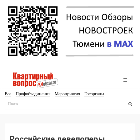
Все
Профобъединения
Мероприятия
Госорганы
Новостройки
Ипотека
Аналитика
Мнение
Рейтинг
Законодательство
Госпрограммы
Кадры
Инфраструктура
Благоустройство
Архитектура
Стройматериалы
Соцкультбыт
КРТ
ЖКХ
Земля
ИЖС
Торги
Бизнес-квадраты
Аренда
Российские девелоперы