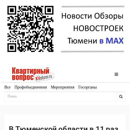
Все
Профобъединения
Мероприятия
Госорганы
Новостройки
Ипотека
Аналитика
Мнение
Рейтинг
Законодательство
Госпрограммы
Кадры
Инфраструктура
Благоустройство
Архитектура
Стройматериалы
Соцкультбыт
КРТ
ЖКХ
Земля
ИЖС
Торги
Бизнес-квадраты
Аренда
В Тюменской области в 11 раз