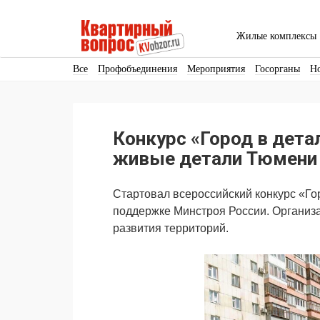
Жилые комплексы
Все
Профобъединения
Мероприятия
Госорганы
Н
Кадры
Инфраструктура
Благоустройство
Архитекту
Аренда
Продвижение
Поздравляем
Конкурс «Город в дета
Ещё
живые детали Тюмени
Стартовал всероссийский конкурс «Го
поддержке Минстроя России. Организ
развития территорий.