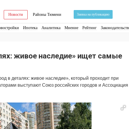
Новости
Районы Тюмени
Заявка на публикацию
овостройки
Ипотека
Аналитика
Мнение
Рейтинг
Законодательст
ра
Стройматериалы
Соцкультбыт
КРТ
ЖКХ
Земля
ИЖС
Торги
лях: живое наследие» ищет самые
род в деталях: живое наследие», который проходит при
аторами выступают Союз российских городов и Ассоциация