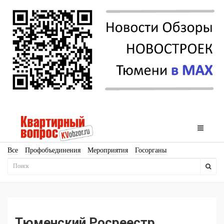
Все
Профобъединения
Мероприятия
Госорганы
Новостройки
Ипотека
Аналитика
Мнение
Рейтинг
Законодательство
Госпрограммы
Кадры
Инфраструктура
Благоустройство
Архитектура
Стройматериалы
Соцкультбыт
КРТ
ЖКХ
Земля
ИЖС
Торги
Бизнес-квадраты
Аренда
Тюменский Росреестр