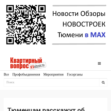
Все
Профобъединения
Мероприятия
Госорганы
Новостройки
Ипотека
Аналитика
Мнение
Рейтинг
Законодательство
Госпрограммы
Кадры
Инфраструктура
Благоустройство
Архитектура
Стройматериалы
Соцкультбыт
КРТ
ЖКХ
Земля
ИЖС
Торги
Бизнес-квадраты
Аренда
Тюменцам расскажут об