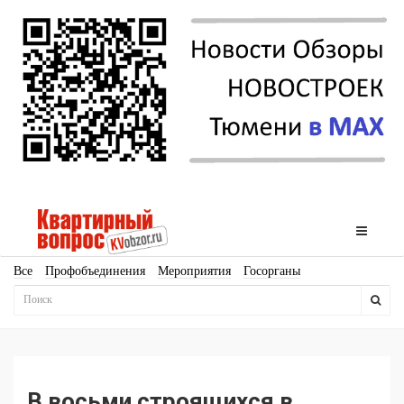
Все
Профобъединения
Мероприятия
Госорганы
Новостройки
Ипотека
Аналитика
Мнение
Рейтинг
Законодательство
Госпрограммы
Кадры
Инфраструктура
Благоустройство
Архитектура
Стройматериалы
Соцкультбыт
КРТ
ЖКХ
Земля
ИЖС
Торги
Бизнес-квадраты
Аренда
В восьми строящихся в