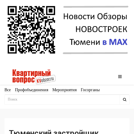
Все
Профобъединения
Мероприятия
Госорганы
Новостройки
Ипотека
Аналитика
Мнение
Рейтинг
Законодательство
Госпрограммы
Кадры
Инфраструктура
Благоустройство
Архитектура
Стройматериалы
Соцкультбыт
КРТ
ЖКХ
Земля
ИЖС
Торги
Бизнес-квадраты
Аренда
Тюменский застройщик