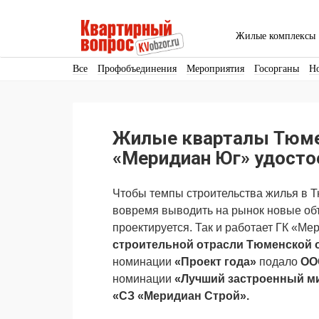
Жилые комплексы
Все
Профобъединения
Мероприятия
Госорганы
Н
Кадры
Инфраструктура
Благоустройство
Архитекту
Аренда
Продвижение
Поздравляем
Жилые кварталы Тюме
Ещё
«Меридиан Юг» удосто
Чтобы темпы строительства жилья в 
вовремя выводить на рынок новые объ
проектируется. Так и работает ГК «Ме
строительной отрасли Тюменской о
номинации
«Проект года»
подало
ООО
номинации
«Лучший застроенный м
«СЗ «Меридиан Строй».