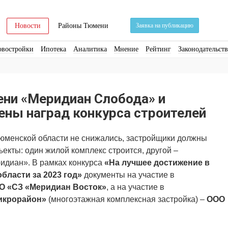
Новости
Районы Тюмени
Заявка на публикацию
овостройки
Ипотека
Аналитика
Мнение
Рейтинг
Законодательст
ра
Стройматериалы
Соцкультбыт
КРТ
ЖКХ
Земля
ИЖС
Торги
ни «Меридиан Слобода» и
ены наград конкурса строителей
Тюменской области не снижались, застройщики должны
екты: один жилой комплекс строится, другой –
ридиан». В рамках конкурса
«На лучшее достижение в
бласти за 2023 год»
документы на участие в
 «СЗ «Меридиан Восток»
, а на участие в
икрорайон»
(многоэтажная комплексная застройка)
–
ООО