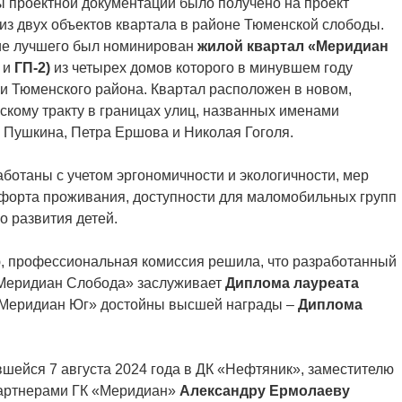
 проектной документации было получено на проект
 из двух объектов квартала в районе Тюменской слободы.
ние лучшего был номинирован
ж
илой квартал «Меридиан
1
и
ГП-2)
из четырех домов
которого в минувшем году
и Тюменского района. Квартал расположен в новом,
кому тракту в границах улиц, названных именами
 Пушкина, Петра Ершова и Николая Гоголя.
ботаны с учетом эргономичности и экологичности, мер
мфорта проживания, доступности для маломобильных групп
о развития детей.
, профессиональная комиссия решила, что разработанный
«Меридиан Слобода» заслуживает
Диплома лауреата
 «Меридиан Юг» достойны высшей награды –
Диплома
шейся 7 августа 2024 года в ДК «Нефтяник», заместителю
 партнерами ГК «Меридиан»
Александру Ермолаеву