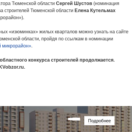
атора Тюменской области
Сергей Шустов
(номинация
за строителей Тюменской области
Елена Кутельмах
рорайон»).
чных «изюминках»
жилых кварталов можно узнать на сайте
юменской области, пройдя по ссылкам в номинации
й микрорайон»
.
 областного конкурса строителей продолжается.
 KVob
zor
.
ru
.
Подробнее
···