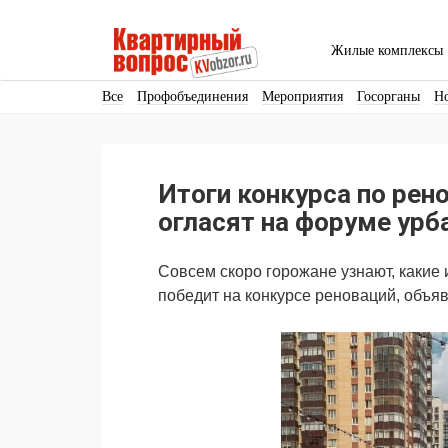
Жилые комплексы
Все
Профобъединения
Мероприятия
Госорганы
Н
Кадры
Инфраструктура
Благоустройство
Архитекту
Аренда
Продвижение
Поздравляем
Итоги конкурса по рен
Ещё
огласят на форуме урб
Совсем скоро горожане узнают, какие
победит на конкурсе реноваций, объя