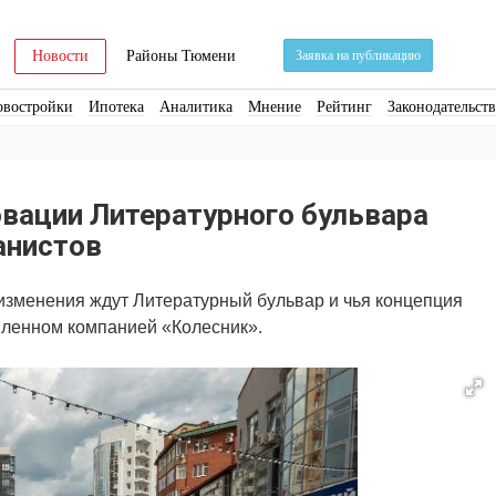
Новости
Районы Тюмени
Заявка на публикацию
овостройки
Ипотека
Аналитика
Мнение
Рейтинг
Законодательст
ра
Стройматериалы
Соцкультбыт
КРТ
ЖКХ
Земля
ИЖС
Торги
овации Литературного бульвара
анистов
 изменения ждут Литературный бульвар и чья концепция
вленном компанией «Колесник».