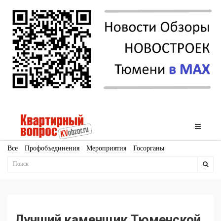
Все
Профобъединения
Мероприятия
Госорганы
Новостройки
Ипотека
Аналитика
Мнение
Рейтинг
Законодательство
Госпрограммы
Кадры
Инфраструктура
Благоустройство
Архитектура
Стройматериалы
Соцкультбыт
КРТ
ЖКХ
Земля
ИЖС
Торги
Бизнес-квадраты
Аренда
Лучший каменщик Тюменской