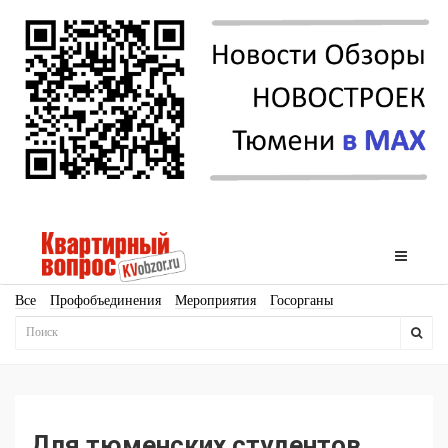
Все
Профобъединения
Мероприятия
Госорганы
Новостройки
Ипотека
Аналитика
Мнение
Рейтинг
Законодательство
Госпрограммы
Кадры
Инфраструктура
Благоустройство
Архитектура
Стройматериалы
Соцкультбыт
КРТ
ЖКХ
Земля
ИЖС
Торги
Бизнес-квадраты
Аренда
Для тюменских студентов