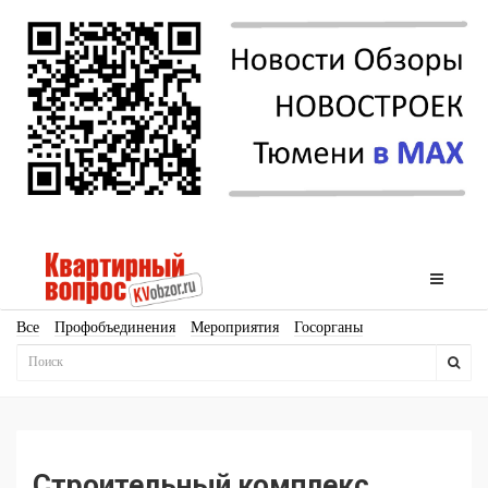
Все
Профобъединения
Мероприятия
Госорганы
Новостройки
Ипотека
Аналитика
Мнение
Рейтинг
Законодательство
Госпрограммы
Кадры
Инфраструктура
Благоустройство
Архитектура
Стройматериалы
Соцкультбыт
КРТ
ЖКХ
Земля
ИЖС
Торги
Бизнес-квадраты
Аренда
Строительный комплекс