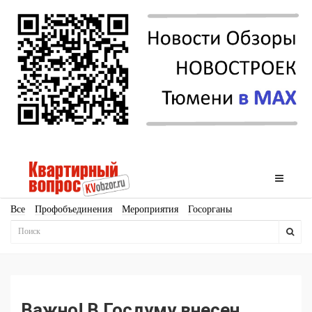
Все
Профобъединения
Мероприятия
Госорганы
Новостройки
Ипотека
Аналитика
Мнение
Рейтинг
Законодательство
Госпрограммы
Кадры
Инфраструктура
Благоустройство
Архитектура
Стройматериалы
Соцкультбыт
КРТ
ЖКХ
Земля
ИЖС
Торги
Бизнес-квадраты
Аренда
Важно! В Госдуму внесен