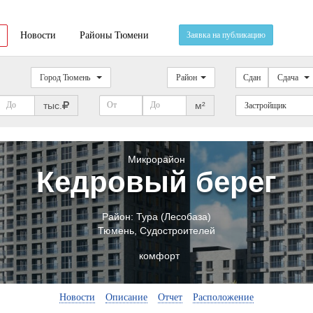
Новости
Районы Тюмени
Заявка на публикацию
Город Тюмень
Район
Сдан
Сдача
тыс.
м²
Застройщик
Микрорайон
Кедровый берег
Район:
Тура (Лесобаза)
Тюмень
,
Судостроителей
комфорт
Новости
Описание
Отчет
Расположение