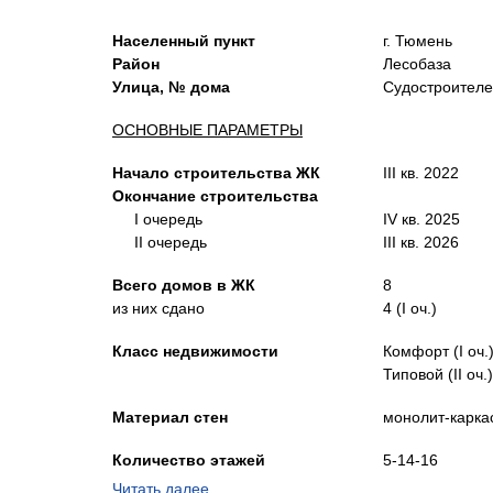
Населенный пункт
г. Тюмень
Район
Лесобаза
Улица, № дома
Судостроител
ОСНОВНЫЕ ПАРАМЕТРЫ
Начало строительства ЖК
III кв. 2022
Окончание строительства
I очередь
IV кв. 2025
II очередь
III кв.
2026
Всего домов в
ЖК
8
из них сдано
4 (
I оч.)
Класс недвижимости
Комфорт (
I оч.
Типовой (
II оч.)
Материал стен
монолит-карка
Количество этажей
5-14-16
4-5-26 (
(
II оч.)
Читать далее…