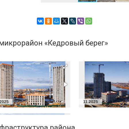
и
 микрорайон «Кедровый берег»
ли)
.2025
11.2025
нфраструктура района