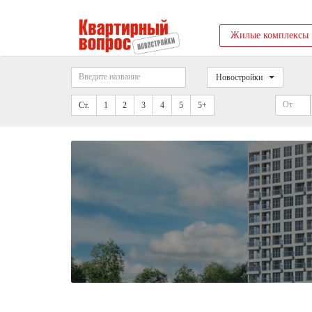
Жилые комплексы
Новостройки
Ст.
1
2
3
4
5
5+