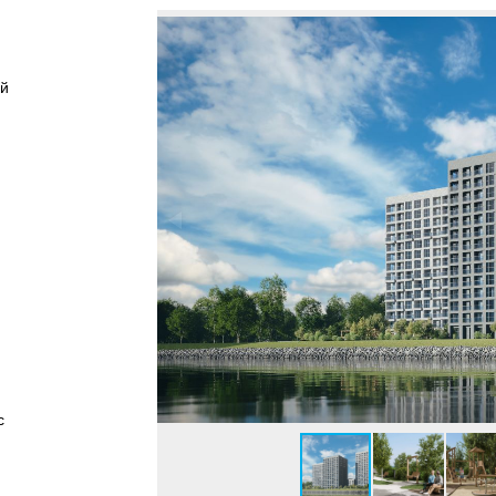
ей
)
с